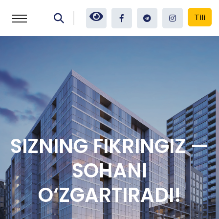
Tili
SIZNING FIKRINGIZ —
SOHANI
O‘ZGARTIRADI!