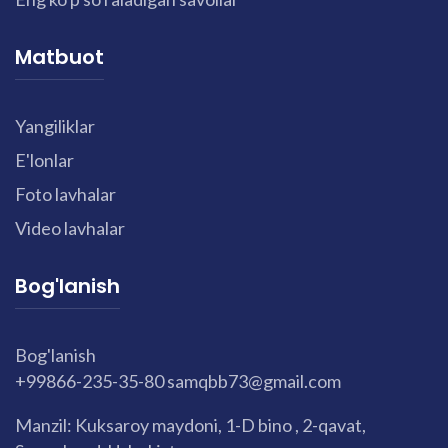
Matbuot
Yangiliklar
E'lonlar
Foto lavhalar
Video lavhalar
Bog'lanish
Bog'lanish
+99866-235-35-80
samqbb73@gmail.com
Manzil: Kuksaroy maydoni, 1-D bino , 2-qavat,