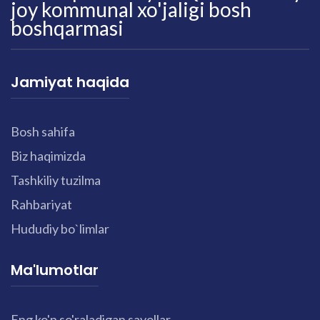
joy kommunal xo'jaligi bosh
boshqarmasi
Jamiyat haqida
Bosh sahifa
Biz haqimizda
Tashkiliy tuzilma
Rahbariyat
Hududiy bo`limlar
Ma'lumotlar
Eng ko'p so'raladigan savollar