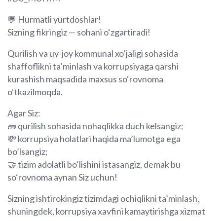
💬 Hurmatli yurtdoshlar!
Sizning fikringiz — sohani o‘zgartiradi!
Qurilish va uy-joy kommunal xo‘jaligi sohasida
shaffoflikni ta’minlash va korrupsiyaga qarshi
kurashish maqsadida maxsus so‘rovnoma
o‘tkazilmoqda.
Agar Siz:
🧱 qurilish sohasida nohaqlikka duch kelsangiz;
💸 korrupsiya holatlari haqida ma’lumotga ega
bo’lsangiz;
🤝 tizim adolatli bo‘lishini istasangiz, demak bu
so‘rovnoma aynan Siz uchun!
Sizning ishtirokingiz tizimdagi ochiqlikni ta’minlash,
shuningdek, korrupsiya xavfini kamaytirishga xizmat