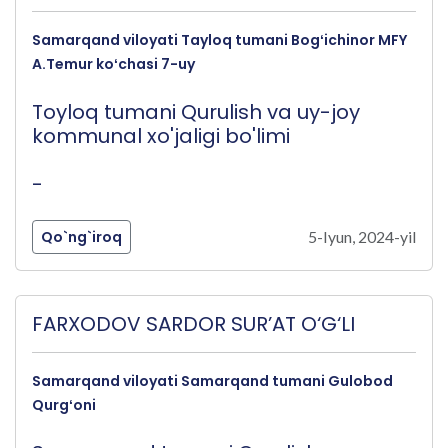
Samarqand viloyati Tayloq tumani Bogʻichinor MFY
A.Temur koʻchasi 7-uy
Toyloq tumani Qurulish va uy-joy
kommunal xo'jaligi bo'limi
-
Qo`ng`iroq
5-Iyun, 2024-yil
FARXODOV SARDOR SUR’AT O‘G‘LI
Samarqand viloyati Samarqand tumani Gulobod
Qurgʻoni