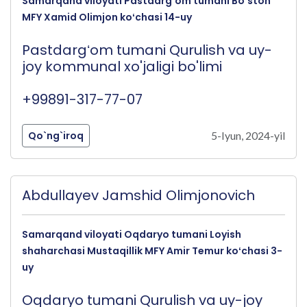
Samarqand viloyati Pastdargʻom tumani Boʻston
MFY Xamid Olimjon koʻchasi 14-uy
Pastdargʻom tumani Qurulish va uy-
joy kommunal xo'jaligi bo'limi
+99891-317-77-07
Qo`ng`iroq
5-Iyun, 2024-yil
Abdullayev Jamshid Olimjonovich
Samarqand viloyati Oqdaryo tumani Loyish
shaharchasi Mustaqillik MFY Amir Temur koʻchasi 3-
uy
Oqdaryo tumani Qurulish va uy-joy