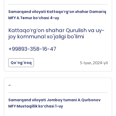
Samarqand viloyati Kattaqoʻrgʻon shahar Damariq
MFY A.Temur koʻchasi 4-uy
Kattaqoʻrgʻon shahar Qurulish va uy-
joy kommunal xo'jaligi bo'limi
+99893-358-16-47
Qo`ng`iroq
5-Iyun, 2024-yil
-
Samarqand viloyati Jomboy tumani A.Qurbonov
MFY Mustaqillik koʻchasi 1-uy