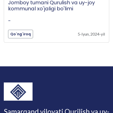
Jomboy tumani Qurulish va uy-joy
kommunal xo'jaligi bo'limi
-
Qo`ng`iroq
5-Iyun, 2024-yil
Samarqand viloyati Qurilish va uy-