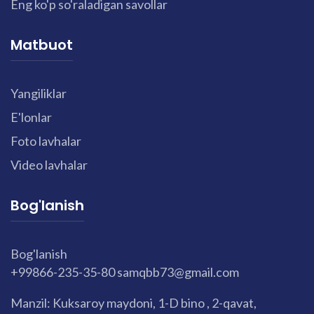
Eng ko'p so'raladigan savollar
Matbuot
Yangiliklar
E'lonlar
Foto lavhalar
Video lavhalar
Bog'lanish
Bog'lanish
+99866-235-35-80
samqbb73@gmail.com
Manzil: Kuksaroy maydoni, 1-D bino , 2-qavat,