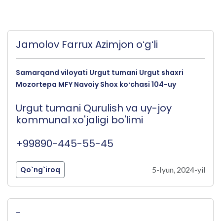
Jamolov Farrux Azimjon oʻgʻli
Samarqand viloyati Urgut tumani Urgut shaxri
Mozortepa MFY Navoiy Shox koʻchasi 104-uy
Urgut tumani Qurulish va uy-joy
kommunal xo'jaligi bo'limi
+99890-445-55-45
Qo`ng`iroq
5-Iyun, 2024-yil
-