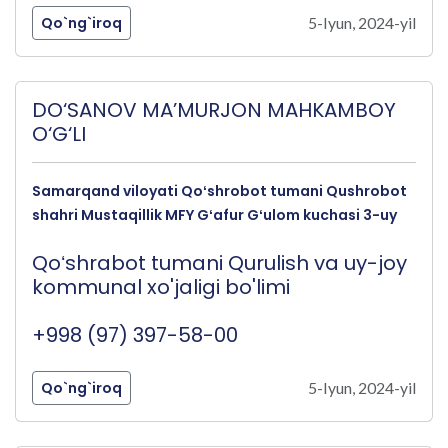
Qo`ng`iroq
5-Iyun, 2024-yil
DO‘SANOV MA’MURJON MAHKAMBOY
O‘G‘LI
Samarqand viloyati Qoʻshrobot tumani Qushrobot
shahri Mustaqillik MFY Gʻafur Gʻulom kuchasi 3-uy
Qoʻshrabot tumani Qurulish va uy-joy
kommunal xo'jaligi bo'limi
+998 (97) 397-58-00
Qo`ng`iroq
5-Iyun, 2024-yil