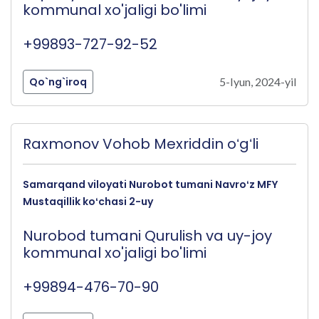
kommunal xo'jaligi bo'limi
+99893-727-92-52
Qo`ng`iroq
5-Iyun, 2024-yil
Raxmonov Vohob Mexriddin oʻgʻli
Samarqand viloyati Nurobot tumani Navroʻz MFY
Mustaqillik koʻchasi 2-uy
Nurobod tumani Qurulish va uy-joy
kommunal xo'jaligi bo'limi
+99894-476-70-90