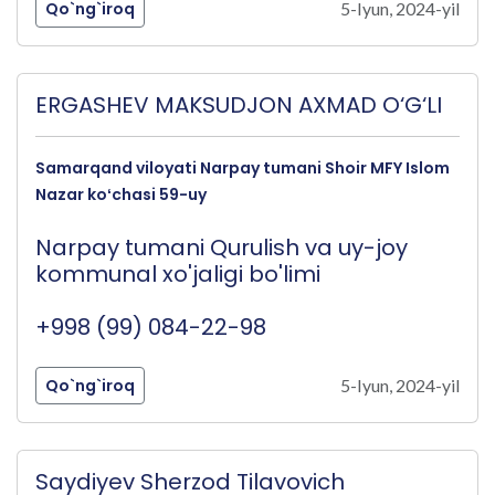
Qo`ng`iroq
5-Iyun, 2024-yil
ERGASHEV MAKSUDJON AXMAD O‘G‘LI
Samarqand viloyati Narpay tumani Shoir MFY Islom
Nazar koʻchasi 59-uy
Narpay tumani Qurulish va uy-joy
kommunal xo'jaligi bo'limi
+998 (99) 084-22-98
Qo`ng`iroq
5-Iyun, 2024-yil
Saydiyev Sherzod Tilavovich