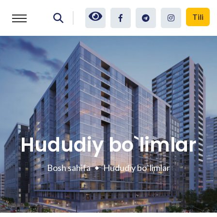
Tili
Hududiy bo`limlar
Bosh sahifa
Hududiy bo`limlar