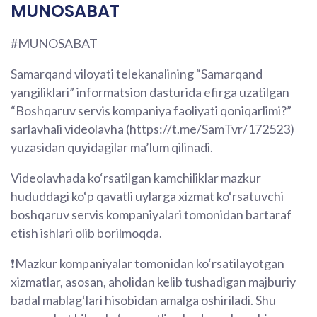
MUNOSABAT
#MUNOSABAT
Samarqand viloyati telekanalining “Samarqand
yangiliklari” informatsion dasturida efirga uzatilgan
“Boshqaruv servis kompaniya faoliyati qoniqarlimi?”
sarlavhali videolavha (https://t.me/SamTvr/172523)
yuzasidan quyidagilar ma’lum qilinadi.
Videolavhada ko‘rsatilgan kamchiliklar mazkur
hududdagi ko‘p qavatli uylarga xizmat ko‘rsatuvchi
boshqaruv servis kompaniyalari tomonidan bartaraf
etish ishlari olib borilmoqda.
❗️Mazkur kompaniyalar tomonidan ko‘rsatilayotgan
xizmatlar, asosan, aholidan kelib tushadigan majburiy
badal mablag‘lari hisobidan amalga oshiriladi. Shu