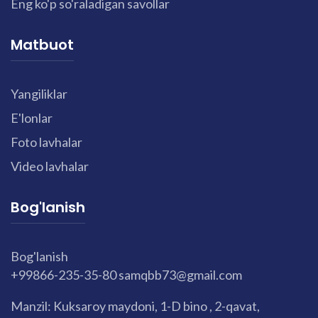
Eng ko'p so'raladigan savollar
Matbuot
Yangiliklar
E'lonlar
Foto lavhalar
Video lavhalar
Bog'lanish
Bog'lanish
+99866-235-35-80
samqbb73@gmail.com
Manzil: Kuksaroy maydoni, 1-D bino , 2-qavat,