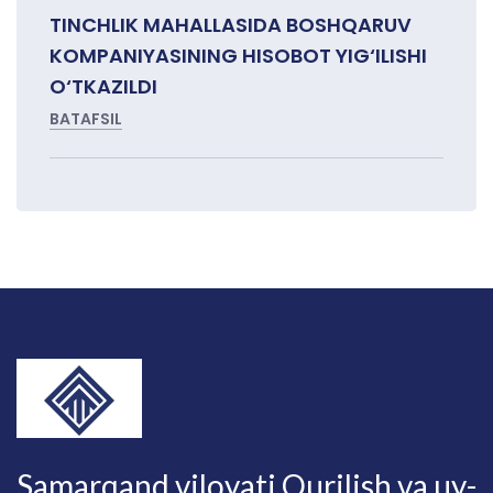
TINCHLIK MAHALLASIDA BOSHQARUV
KOMPANIYASINING HISOBOT YIG‘ILISHI
O‘TKAZILDI
BATAFSIL
Samarqand viloyati Qurilish va uy-