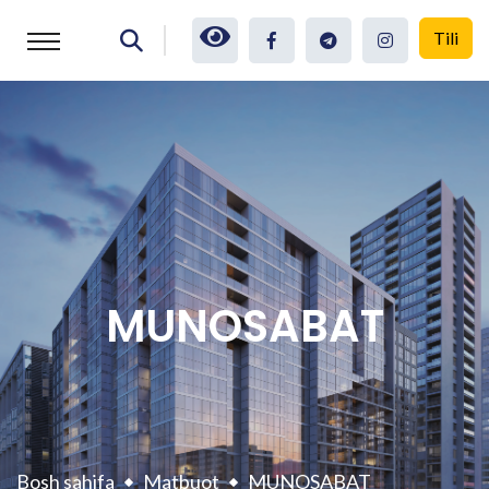
Tili
MUNOSABAT
Bosh sahifa
Matbuot
MUNOSABAT