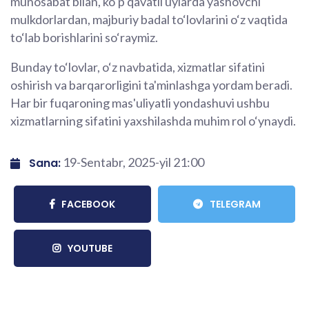
munosabat bilan, ko‘p qavatli uylarda yashovchi
mulkdorlardan, majburiy badal to‘lovlarini o‘z vaqtida
to‘lab borishlarini so‘raymiz.
Bunday to‘lovlar, o‘z navbatida, xizmatlar sifatini
oshirish va barqarorligini ta'minlashga yordam beradi.
Har bir fuqaroning mas'uliyatli yondashuvi ushbu
xizmatlarning sifatini yaxshilashda muhim rol o‘ynaydi.
19-Sentabr, 2025-yil 21:00
Sana:
FACEBOOK
TELEGRAM
YOUTUBE